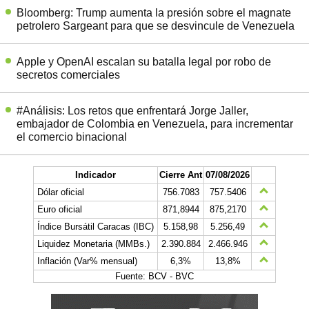
Bloomberg: Trump aumenta la presión sobre el magnate
petrolero Sargeant para que se desvincule de Venezuela
Apple y OpenAI escalan su batalla legal por robo de
secretos comerciales
#Análisis: Los retos que enfrentará Jorge Jaller,
embajador de Colombia en Venezuela, para incrementar
el comercio binacional
Indicador
Cierre Ant
07/08/2026
Dólar oficial
756.7083
757.5406
Euro oficial
871,8944
875,2170
Índice Bursátil Caracas (IBC)
5.158,98
5.256,49
Liquidez Monetaria (MMBs.)
2.390.884
2.466.946
Inflación (Var% mensual)
6,3%
13,8%
Fuente: BCV - BVC