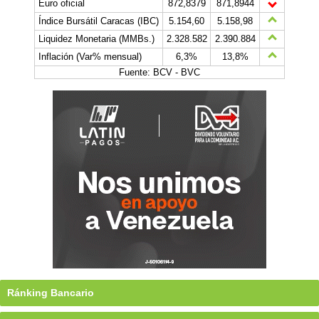
Euro oficial
872,8379
871,8944
Índice Bursátil Caracas (IBC)
5.154,60
5.158,98
Liquidez Monetaria (MMBs.)
2.328.582
2.390.884
Inflación (Var% mensual)
6,3%
13,8%
Fuente: BCV - BVC
Ránking Bancario