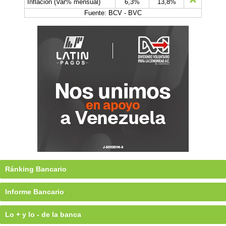
Inflación (Var% mensual)
6,3%
13,8%
Fuente: BCV - BVC
Ránking Bancario
Informe Bancario
Lo + y lo - de la banca