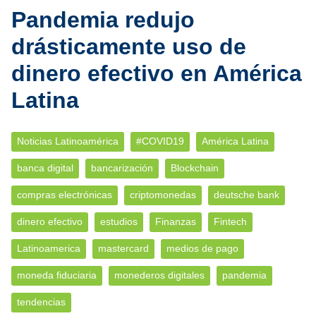
Pandemia redujo
drásticamente uso de
dinero efectivo en América
Latina
Noticias Latinoamérica
#COVID19
América Latina
banca digital
bancarización
Blockchain
compras electrónicas
criptomonedas
deutsche bank
dinero efectivo
estudios
Finanzas
Fintech
Latinoamerica
mastercard
medios de pago
moneda fiduciaria
monederos digitales
pandemia
tendencias