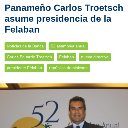
Panameño Carlos Troetsch
asume presidencia de la
Felaban
Noticias de la Banca
52 asamblea anual
Carlos Eduardo Troetsch
Felaban
nueva directiva
presidente Felaban
república dominicana