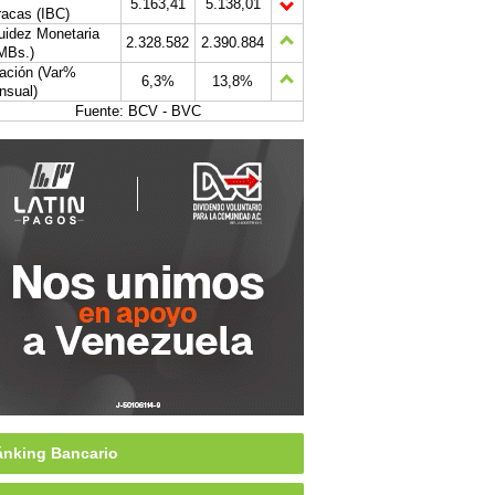
5.163,41
5.138,01
acas (IBC)
uidez Monetaria
2.328.582
2.390.884
MBs.)
lación (Var%
6,3%
13,8%
nsual)
Fuente: BCV - BVC
nking Bancario