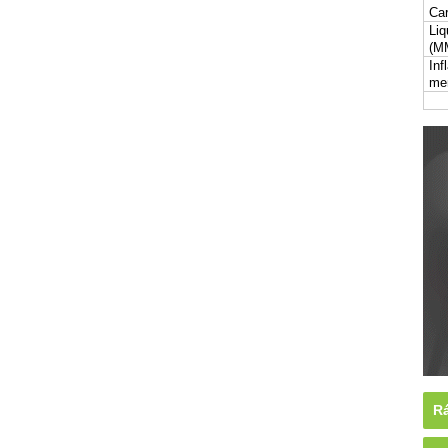
Car
Liq
(M
Inf
me
Rá