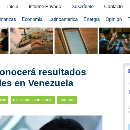
Inicio
Informe Privado
Suscríbete
Contacto
inanzas
Economía
Latinoamérica
Energía
Opinión
T
onocerá resultados
les en Venezuela
ales
elecciones venezuela
panamá