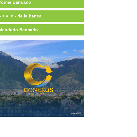
forme Bancario
 + y lo - de la banca
lendario Bancario