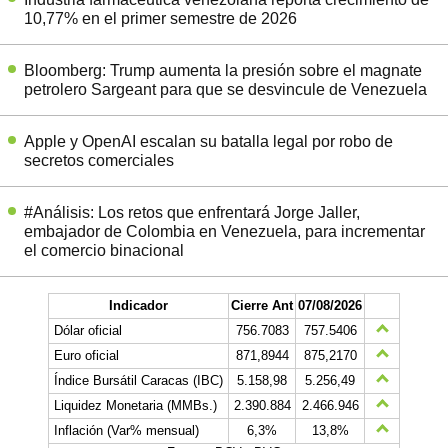
10,77% en el primer semestre de 2026
Bloomberg: Trump aumenta la presión sobre el magnate
petrolero Sargeant para que se desvincule de Venezuela
Apple y OpenAI escalan su batalla legal por robo de
secretos comerciales
#Análisis: Los retos que enfrentará Jorge Jaller,
embajador de Colombia en Venezuela, para incrementar
el comercio binacional
Indicador
Cierre Ant
07/08/2026
Dólar oficial
756.7083
757.5406
Euro oficial
871,8944
875,2170
Índice Bursátil Caracas (IBC)
5.158,98
5.256,49
Liquidez Monetaria (MMBs.)
2.390.884
2.466.946
Inflación (Var% mensual)
6,3%
13,8%