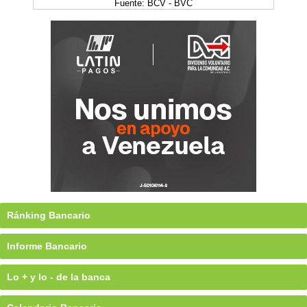
Fuente: BCV - BVC
Ránking Bancario
Informe Bancario
Lo + y lo - de la banca