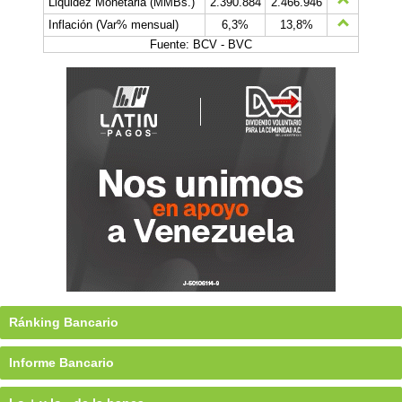
Liquidez Monetaria (MMBs.)
2.390.884
2.466.946
Inflación (Var% mensual)
6,3%
13,8%
Fuente: BCV - BVC
Ránking Bancario
Informe Bancario