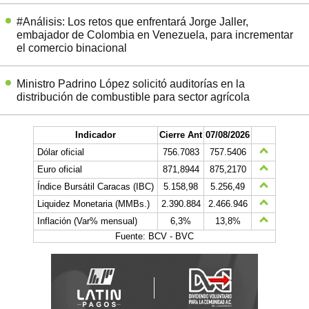
#Análisis: Los retos que enfrentará Jorge Jaller,
embajador de Colombia en Venezuela, para incrementar
el comercio binacional
Ministro Padrino López solicitó auditorías en la
distribución de combustible para sector agrícola
Indicador
Cierre Ant
07/08/2026
Dólar oficial
756.7083
757.5406
Euro oficial
871,8944
875,2170
Índice Bursátil Caracas (IBC)
5.158,98
5.256,49
Liquidez Monetaria (MMBs.)
2.390.884
2.466.946
Inflación (Var% mensual)
6,3%
13,8%
Fuente: BCV - BVC