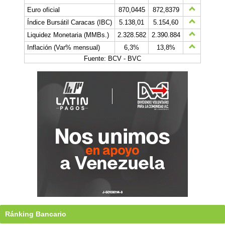
Euro oficial
870,0445
872,8379
Índice Bursátil Caracas (IBC)
5.138,01
5.154,60
Liquidez Monetaria (MMBs.)
2.328.582
2.390.884
Inflación (Var% mensual)
6,3%
13,8%
Fuente: BCV - BVC
Ránking Bancario