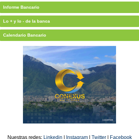
Informe Bancario
Lo + y lo - de la banca
Calendario Bancario
Nuestras redes:
Linkedin
|
Instagram
|
Twitter
|
Facebook