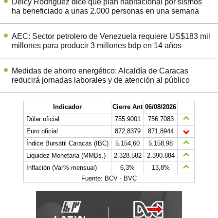
Delcy Rodríguez dice que plan habitacional por sismos
ha beneficiado a unas 2.000 personas en una semana
AEC: Sector petrolero de Venezuela requiere US$183 mil
millones para producir 3 millones bdp en 14 años
Medidas de ahorro energético: Alcaldía de Caracas
reducirá jornadas laborales y de atención al público
Indicador
Cierre Ant
06/08/2026
Dólar oficial
755.9001
756.7083
Euro oficial
872,8379
871,8944
Índice Bursátil Caracas (IBC)
5.154,60
5.158,98
Liquidez Monetaria (MMBs.)
2.328.582
2.390.884
Inflación (Var% mensual)
6,3%
13,8%
Fuente: BCV - BVC