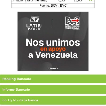
Inflación (Var% mensual)
6,3%
13,8%
Fuente: BCV - BVC
Ránking Bancario
Informe Bancario
Lo + y lo - de la banca