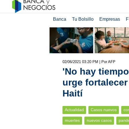
Banca
Tu Bolsillo
Empresas
F
02/06/2021 03:20 PM
| Por AFP
'No hay tiempo
urge fortalece
Haití
Actualidad
Casos nuevos
co
muertes
nuevos casos
pand