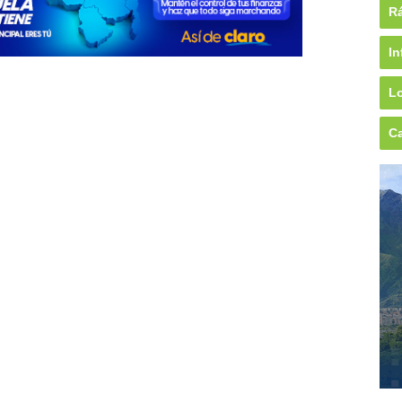
Rá
In
Lo
Ca