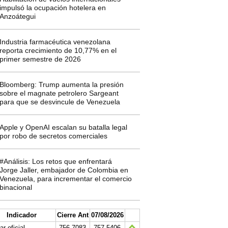
impulsó la ocupación hotelera en
Anzoátegui
Industria farmacéutica venezolana
reporta crecimiento de 10,77% en el
primer semestre de 2026
Bloomberg: Trump aumenta la presión
sobre el magnate petrolero Sargeant
para que se desvincule de Venezuela
Apple y OpenAI escalan su batalla legal
por robo de secretos comerciales
#Análisis: Los retos que enfrentará
Jorge Jaller, embajador de Colombia en
Venezuela, para incrementar el comercio
binacional
Indicador
Cierre Ant
07/08/2026
ar oficial
756.7083
757.5406