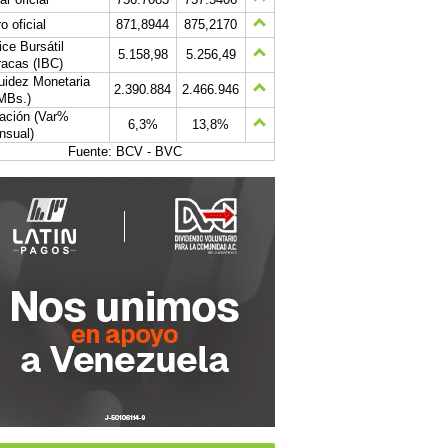
o oficial
871,8944
875,2170
ice Bursátil
5.158,98
5.256,49
acas (IBC)
uidez Monetaria
2.390.884
2.466.946
MBs.)
lación (Var%
6,3%
13,8%
nsual)
Fuente: BCV - BVC