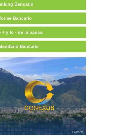
nking Bancario
forme Bancario
 + y lo - de la banca
lendario Bancario