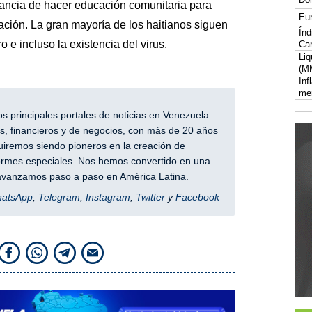
tancia de hacer educación comunitaria para
Eur
nación. La gran mayoría de los haitianos siguen
Índ
o e incluso la existencia del virus.
Car
Liq
(M
Inf
me
 principales portales de noticias en Venezuela
, financieros y de negocios, con más de 20 años
iremos siendo pioneros en la creación de
nformes especiales. Nos hemos convertido en una
y avanzamos paso a paso en América Latina.
hatsApp
,
Telegram
,
Instagram
,
Twitter
y
Facebook