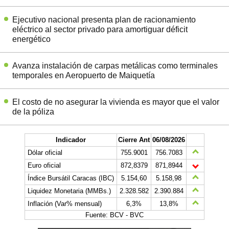
Ejecutivo nacional presenta plan de racionamiento
eléctrico al sector privado para amortiguar déficit
energético
Avanza instalación de carpas metálicas como terminales
temporales en Aeropuerto de Maiquetía
El costo de no asegurar la vivienda es mayor que el valor
de la póliza
Indicador
Cierre Ant
06/08/2026
Dólar oficial
755.9001
756.7083
Euro oficial
872,8379
871,8944
Índice Bursátil Caracas (IBC)
5.154,60
5.158,98
Liquidez Monetaria (MMBs.)
2.328.582
2.390.884
Inflación (Var% mensual)
6,3%
13,8%
Fuente: BCV - BVC