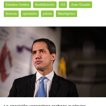
Estados Unidos
flexibilización
G4
Juan Guaidó
licencia
oposición
pdvsa
Washignton