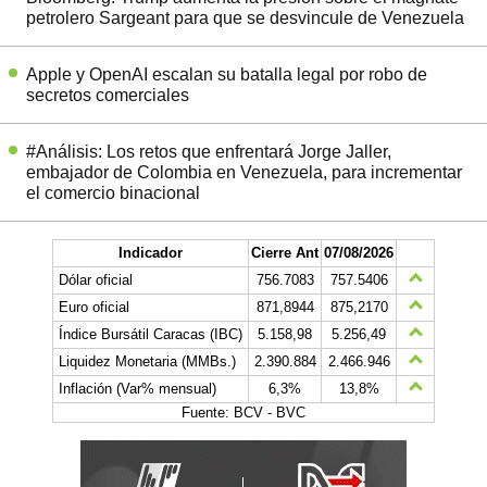
petrolero Sargeant para que se desvincule de Venezuela
Apple y OpenAI escalan su batalla legal por robo de
secretos comerciales
#Análisis: Los retos que enfrentará Jorge Jaller,
embajador de Colombia en Venezuela, para incrementar
el comercio binacional
Indicador
Cierre Ant
07/08/2026
Dólar oficial
756.7083
757.5406
Euro oficial
871,8944
875,2170
Índice Bursátil Caracas (IBC)
5.158,98
5.256,49
Liquidez Monetaria (MMBs.)
2.390.884
2.466.946
Inflación (Var% mensual)
6,3%
13,8%
Fuente: BCV - BVC