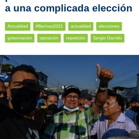
a una complicada elección
Actualidad
#Barinas2021
actualidad
elecciones
gobernación
oposición
repetición
Sergio Garrido