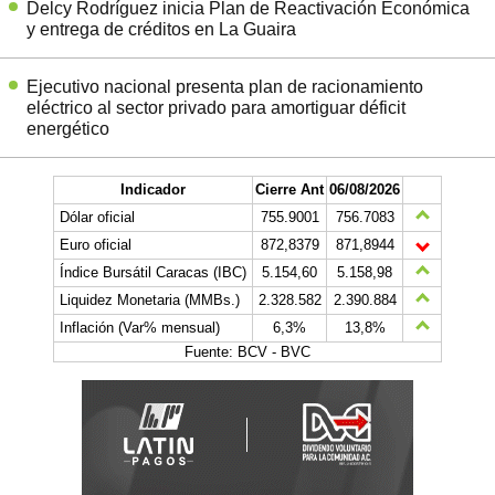
Delcy Rodríguez inicia Plan de Reactivación Económica
y entrega de créditos en La Guaira
Ejecutivo nacional presenta plan de racionamiento
eléctrico al sector privado para amortiguar déficit
energético
Indicador
Cierre Ant
06/08/2026
Dólar oficial
755.9001
756.7083
Euro oficial
872,8379
871,8944
Índice Bursátil Caracas (IBC)
5.154,60
5.158,98
Liquidez Monetaria (MMBs.)
2.328.582
2.390.884
Inflación (Var% mensual)
6,3%
13,8%
Fuente: BCV - BVC