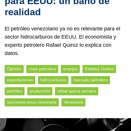
para EEUU: un baño de
realidad
El petróleo venezolano ya no es relevante para el
sector hidrocarburos de EEUU. El economista y
experto petrolero Rafael Quiroz lo explica con
datos.
Opinión
crisis petrolera
energía
Estados Unidos
exportaciones
hidrocarburos
mercado petrolero
petróleo
producción
rafael quiroz serrano
sanciones eeuu venezuela
Venezuela