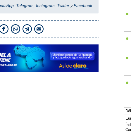
hatsApp
,
Telegram
,
Instagram
,
Twitter
y
Facebook
Dól
Eur
Índ
Car