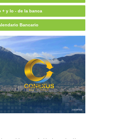
 + y lo - de la banca
lendario Bancario