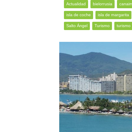
Actualidad
bielorrusia
canai
isla de coche
isla de margarita
Salto Ángel
Turismo
turismo 