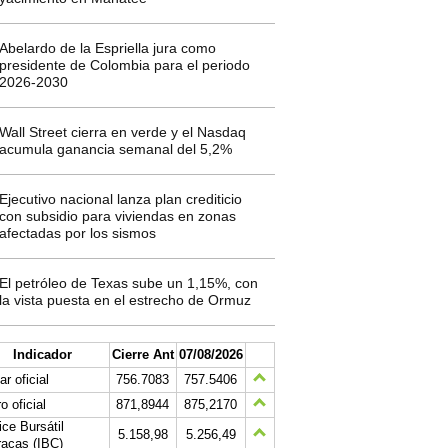
Abelardo de la Espriella jura como
presidente de Colombia para el periodo
2026-2030
Wall Street cierra en verde y el Nasdaq
acumula ganancia semanal del 5,2%
Ejecutivo nacional lanza plan crediticio
con subsidio para viviendas en zonas
afectadas por los sismos
El petróleo de Texas sube un 1,15%, con
la vista puesta en el estrecho de Ormuz
Indicador
Cierre Ant
07/08/2026
ar oficial
756.7083
757.5406
o oficial
871,8944
875,2170
ice Bursátil
5.158,98
5.256,49
acas (IBC)