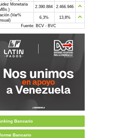
uidez Monetaria
2.390.884
2.466.946
MBs.)
lación (Var%
6,3%
13,8%
nsual)
Fuente: BCV - BVC
nking Bancario
forme Bancario