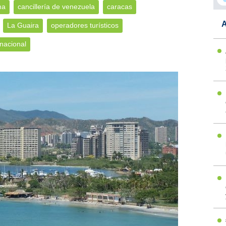
ma
cancillería de venezuela
caracas
A
La Guaira
operadores turísticos
nacional