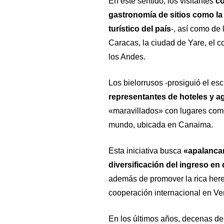
En este sentido, los visitantes
co
gastronomía de sitios como la i
turístico del país
-, así como de
Caracas, la ciudad de Yare, el c
los Andes.
Los bielorrusos -prosiguió el esc
representantes de hoteles y a
«maravillados» con lugares como
mundo, ubicada en Canaima.
Esta iniciativa busca
«apalancar
diversificación del ingreso en
además de promover la rica herenc
cooperación internacional en Ven
En los últimos años, decenas d