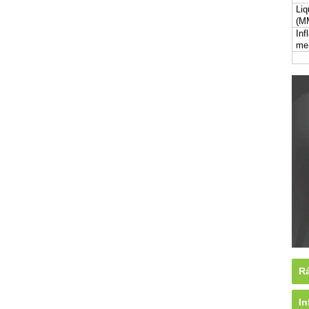
Liq
(M
Inf
me
Rá
In