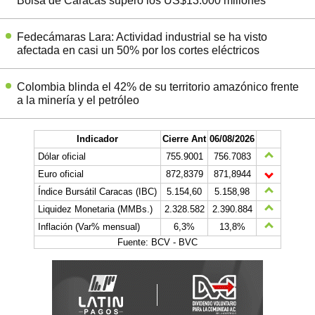
Bolsa de Caracas superó los US$13.000 millones
Fedecámaras Lara: Actividad industrial se ha visto
afectada en casi un 50% por los cortes eléctricos
Colombia blinda el 42% de su territorio amazónico frente
a la minería y el petróleo
Indicador
Cierre Ant
06/08/2026
Dólar oficial
755.9001
756.7083
Euro oficial
872,8379
871,8944
Índice Bursátil Caracas (IBC)
5.154,60
5.158,98
Liquidez Monetaria (MMBs.)
2.328.582
2.390.884
Inflación (Var% mensual)
6,3%
13,8%
Fuente: BCV - BVC