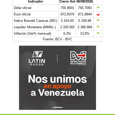
Indicador
Cierre Ant
06/08/2026
Dólar oficial
755.9001
756.7083
Euro oficial
872,8379
871,8944
Índice Bursátil Caracas (IBC)
5.154,60
5.158,98
Liquidez Monetaria (MMBs.)
2.328.582
2.390.884
Inflación (Var% mensual)
6,3%
13,8%
Fuente: BCV - BVC