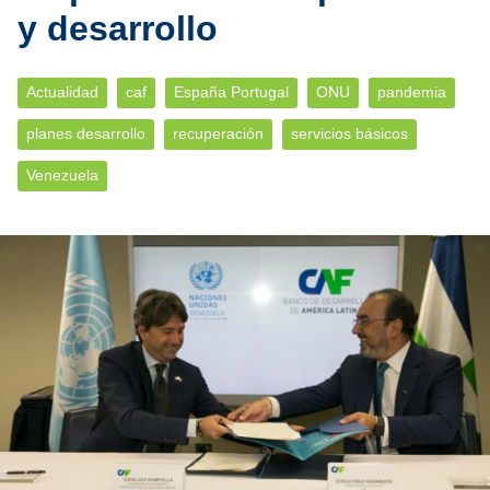
y desarrollo
Actualidad
caf
España Portugal
ONU
pandemia
planes desarrollo
recuperación
servicios básicos
Venezuela