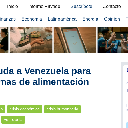
Inicio
Informe Privado
Suscríbete
Contacto
inanzas
Economía
Latinoamérica
Energía
Opinión
T
uda a Venezuela para
mas de alimentación
da
crisis económica
crisis humanitaria
Venezuela