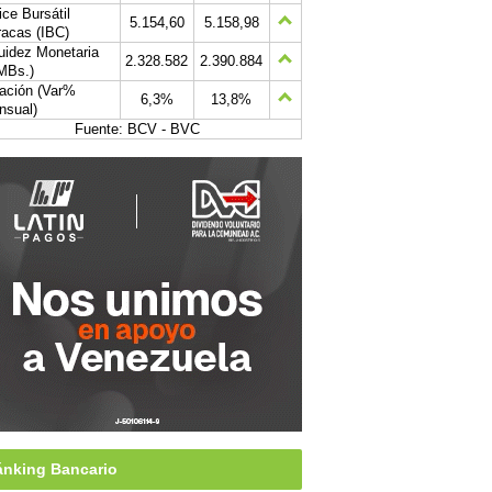
ice Bursátil
5.154,60
5.158,98
acas (IBC)
uidez Monetaria
2.328.582
2.390.884
MBs.)
lación (Var%
6,3%
13,8%
nsual)
Fuente: BCV - BVC
nking Bancario