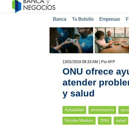
Banca
Tu Bolsillo
Empresas
F
13/01/2019 09:33 AM
| Por AFP
ONU ofrece ay
atender proble
y salud
Actualidad
alimentación
ayu
Nicolás Maduro
ONU
salud