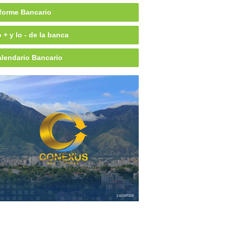
forme Bancario
 + y lo - de la banca
lendario Bancario