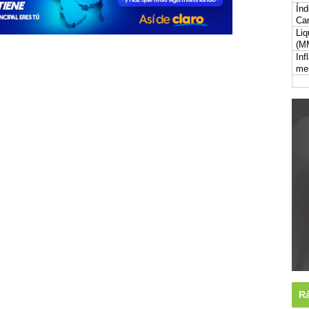
Índ
Car
Liq
(M
Inf
me
Rá