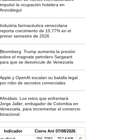
impulsó la ocupación hotelera en
Anzoátegui
Industria farmacéutica venezolana
reporta crecimiento de 10,77% en el
primer semestre de 2026
Bloomberg: Trump aumenta la presión
sobre el magnate petrolero Sargeant
para que se desvincule de Venezuela
Apple y OpenAI escalan su batalla legal
por robo de secretos comerciales
#Análisis: Los retos que enfrentará
Jorge Jaller, embajador de Colombia en
Venezuela, para incrementar el comercio
binacional
Indicador
Cierre Ant
07/08/2026
ar oficial
756.7083
757.5406