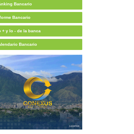
nking Bancario
forme Bancario
 + y lo - de la banca
lendario Bancario