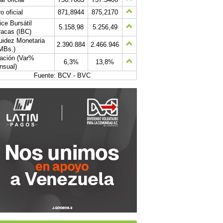
o oficial
871,8944
875,2170
ice Bursátil
5.158,98
5.256,49
acas (IBC)
uidez Monetaria
2.390.884
2.466.946
MBs.)
lación (Var%
6,3%
13,8%
nsual)
Fuente: BCV - BVC