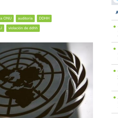
A
 la ONU
auditoría
DDHH
U
violación de ddhh