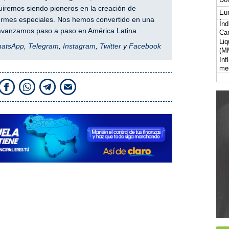
iremos siendo pioneros en la creación de
Eur
nformes especiales. Nos hemos convertido en una
Índ
y avanzamos paso a paso en América Latina.
Car
Liq
hatsApp
,
Telegram
,
Instagram
,
Twitter
y
Facebook
(M
Inf
me