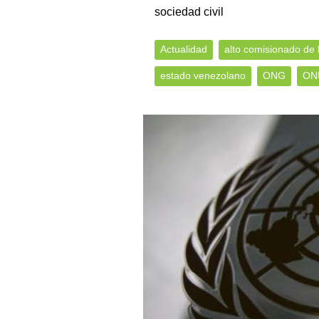
sociedad civil
Actualidad
alto comisionado de
estado venezolano
ONG
ON