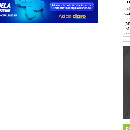
Eur
Índ
Car
Liq
(M
Inf
me
Rá