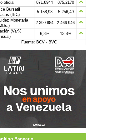
o oficial
871,8944
875,2170
ice Bursátil
5.158,98
5.256,49
acas (IBC)
uidez Monetaria
2.390.884
2.466.946
MBs.)
lación (Var%
6,3%
13,8%
nsual)
Fuente: BCV - BVC
nking Bancario