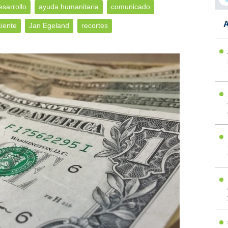
esarrollo
ayuda humanitaria
comunicado
A
ciente
Jan Egeland
recortes