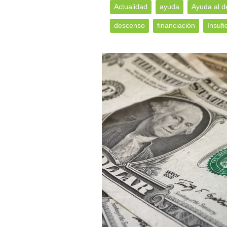
Actualidad
ayuda
Ayuda al d
descenso
financiación
Insufi