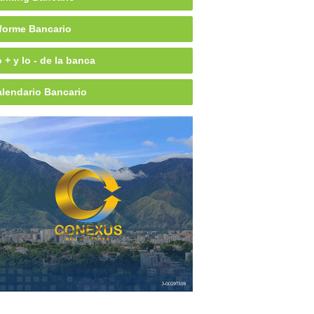
forme Bancario
 + y lo - de la banca
lendario Bancario