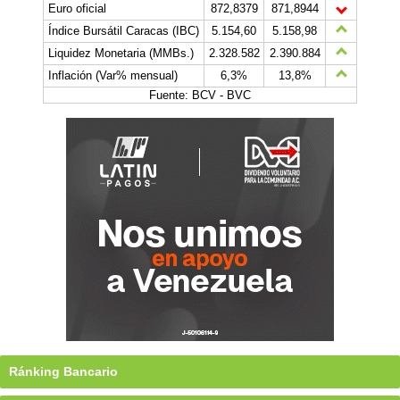
Euro oficial
872,8379
871,8944
Índice Bursátil Caracas (IBC)
5.154,60
5.158,98
Liquidez Monetaria (MMBs.)
2.328.582
2.390.884
Inflación (Var% mensual)
6,3%
13,8%
Fuente: BCV - BVC
Ránking Bancario