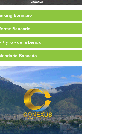
nking Bancario
forme Bancario
 + y lo - de la banca
lendario Bancario