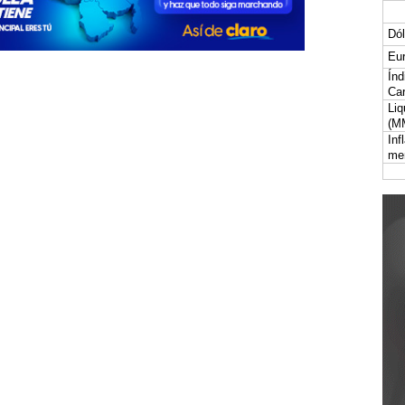
Dól
Eur
Índ
Car
Liq
(M
Inf
me