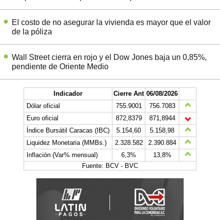
El costo de no asegurar la vivienda es mayor que el valor
de la póliza
Wall Street cierra en rojo y el Dow Jones baja un 0,85%,
pendiente de Oriente Medio
Indicador
Cierre Ant
06/08/2026
Dólar oficial
755.9001
756.7083
Euro oficial
872,8379
871,8944
Índice Bursátil Caracas (IBC)
5.154,60
5.158,98
Liquidez Monetaria (MMBs.)
2.328.582
2.390.884
Inflación (Var% mensual)
6,3%
13,8%
Fuente: BCV - BVC