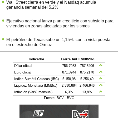
Wall Street cierra en verde y el Nasdaq acumula
ganancia semanal del 5,2%
Ejecutivo nacional lanza plan crediticio con subsidio para
viviendas en zonas afectadas por los sismos
El petróleo de Texas sube un 1,15%, con la vista puesta
en el estrecho de Ormuz
Indicador
Cierre Ant
07/08/2026
Dólar oficial
756.7083
757.5406
Euro oficial
871,8944
875,2170
Índice Bursátil Caracas (IBC)
5.158,98
5.256,49
Liquidez Monetaria (MMBs.)
2.390.884
2.466.946
Inflación (Var% mensual)
6,3%
13,8%
Fuente: BCV - BVC