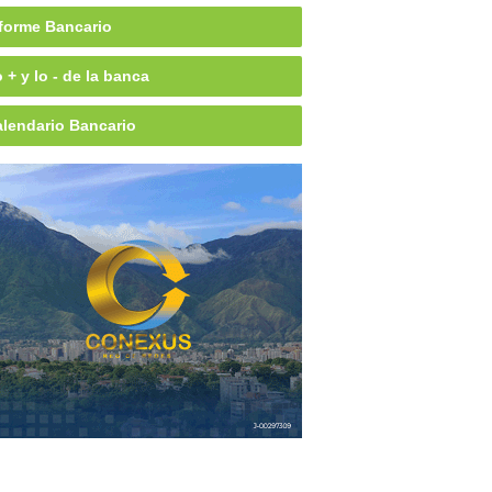
forme Bancario
 + y lo - de la banca
lendario Bancario