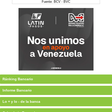
Fuente: BCV - BVC
Ránking Bancario
Informe Bancario
Lo + y lo - de la banca