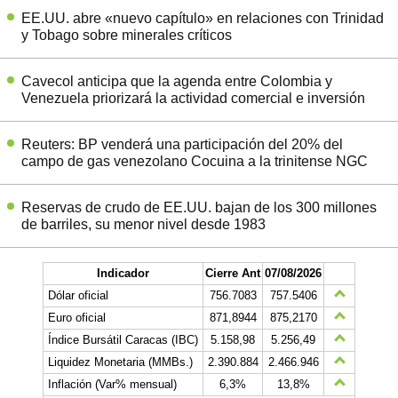
EE.UU. abre «nuevo capítulo» en relaciones con Trinidad
y Tobago sobre minerales críticos
Cavecol anticipa que la agenda entre Colombia y
Venezuela priorizará la actividad comercial e inversión
Reuters: BP venderá una participación del 20% del
campo de gas venezolano Cocuina a la trinitense NGC
Reservas de crudo de EE.UU. bajan de los 300 millones
de barriles, su menor nivel desde 1983
Indicador
Cierre Ant
07/08/2026
Dólar oficial
756.7083
757.5406
Euro oficial
871,8944
875,2170
Índice Bursátil Caracas (IBC)
5.158,98
5.256,49
Liquidez Monetaria (MMBs.)
2.390.884
2.466.946
Inflación (Var% mensual)
6,3%
13,8%