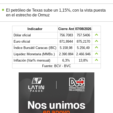
El petróleo de Texas sube un 1,15%, con la vista puesta
en el estrecho de Ormuz
Indicador
Cierre Ant
07/08/2026
Dólar oficial
756.7083
757.5406
Euro oficial
871,8944
875,2170
Índice Bursátil Caracas (IBC)
5.158,98
5.256,49
Liquidez Monetaria (MMBs.)
2.390.884
2.466.946
Inflación (Var% mensual)
6,3%
13,8%
Fuente: BCV - BVC