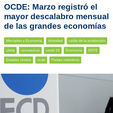
OCDE: Marzo registró el
mayor descalabro mensual
de las grandes economías
Mercados y Economía
Actividad
caída de la producción
china
coronavirus
covid-19
Economía
ERTE
Estados Unidos
ocde
Países miembros