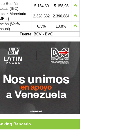
ice Bursátil
5.154,60
5.158,98
acas (IBC)
uidez Monetaria
2.328.582
2.390.884
MBs.)
lación (Var%
6,3%
13,8%
nsual)
Fuente: BCV - BVC
nking Bancario