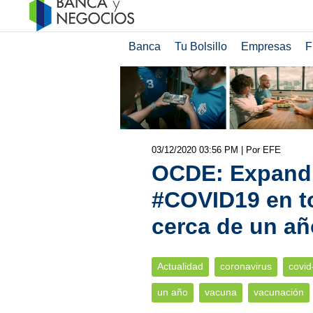
Banca
Tu Bolsillo
Empresas
F
03/12/2020 03:56 PM
| Por EFE
OCDE: Expandi
#COVID19 en t
cerca de un añ
Actualidad
coronavirus
covid
un año
vacuna
vacunación