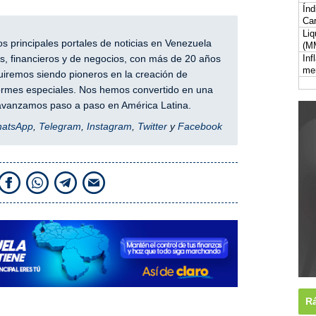
Índ
Car
Liq
 principales portales de noticias en Venezuela
(M
Inf
, financieros y de negocios, con más de 20 años
me
iremos siendo pioneros en la creación de
nformes especiales. Nos hemos convertido en una
y avanzamos paso a paso en América Latina.
hatsApp
,
Telegram
,
Instagram
,
Twitter
y
Facebook
Rá