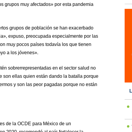
os grupos muy afectados» por esta pandemia
ertos grupos de población se han exacerbado
ia», expuso, preocupada especialmente por las
son muy pocos países todavía los que tienen
yo a los jóvenes».
tén sobrerrepresentadas en el sector salud no
e son ellas quien están dando la batalla porque
nfermos y son las peor pagadas porque no están
L
iones de la OCDE para México de un
en 2020, recomendó al país fortalecer la