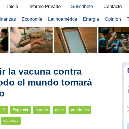
Inicio
Informe Privado
Suscríbete
Contacto
inanzas
Economía
Latinoamérica
Energía
Opinión
T
r la vacuna contra
odo el mundo tomará
o
-19
Expandir
mundo
ocde
pandemia
vacunas