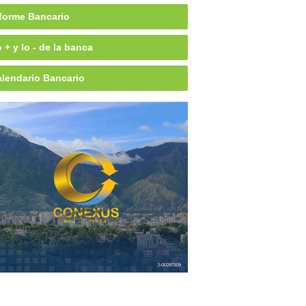
forme Bancario
 + y lo - de la banca
lendario Bancario