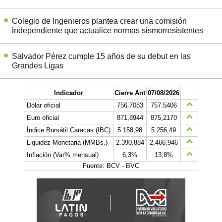
Colegio de Ingenieros plantea crear una comisión
independiente que actualice normas sismorresistentes
Salvador Pérez cumple 15 años de su debut en las
Grandes Ligas
Indicador
Cierre Ant
07/08/2026
Dólar oficial
756.7083
757.5406
Euro oficial
871,8944
875,2170
Índice Bursátil Caracas (IBC)
5.158,98
5.256,49
Liquidez Monetaria (MMBs.)
2.390.884
2.466.946
Inflación (Var% mensual)
6,3%
13,8%
Fuente: BCV - BVC