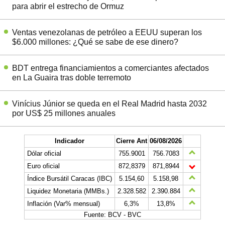
para abrir el estrecho de Ormuz
Ventas venezolanas de petróleo a EEUU superan los
$6.000 millones: ¿Qué se sabe de ese dinero?
BDT entrega financiamientos a comerciantes afectados
en La Guaira tras doble terremoto
Vinícius Júnior se queda en el Real Madrid hasta 2032
por US$ 25 millones anuales
Indicador
Cierre Ant
06/08/2026
Dólar oficial
755.9001
756.7083
Euro oficial
872,8379
871,8944
Índice Bursátil Caracas (IBC)
5.154,60
5.158,98
Liquidez Monetaria (MMBs.)
2.328.582
2.390.884
Inflación (Var% mensual)
6,3%
13,8%
Fuente: BCV - BVC