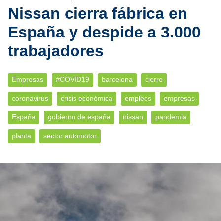
Nissan cierra fábrica en
España y despide a 3.000
trabajadores
Empresas
#COVID19
barcelona
cierre
coronavirus
crisis económica
empleos
empresas
España
gobierno de españa
nissan
pandemia
planta
sector automotor