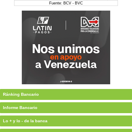
Fuente: BCV - BVC
Ránking Bancario
Informe Bancario
Lo + y lo - de la banca