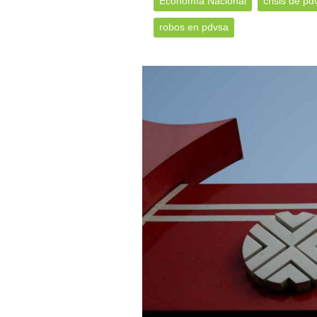
Economía Nacional
crisis de pd
robos en pdvsa