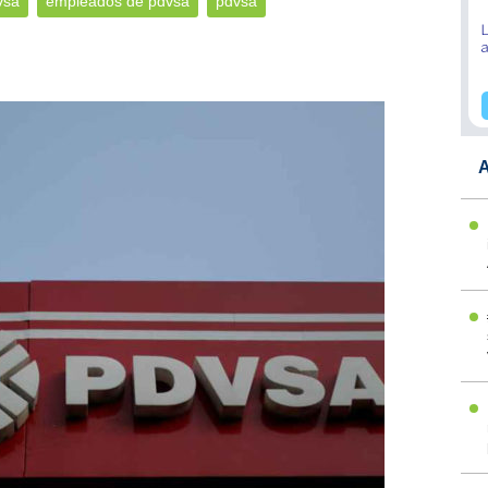
vsa
empleados de pdvsa
pdvsa
A