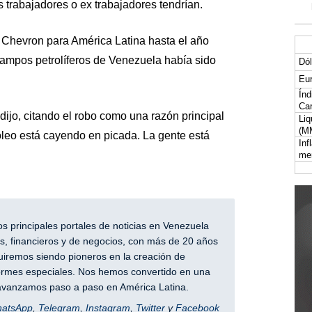
 trabajadores o ex trabajadores tendrían.
e Chevron para América Latina hasta el año
campos petrolíferos de Venezuela había sido
Dól
Eur
Índ
Car
dijo, citando el robo como una razón principal
Liq
(M
óleo está cayendo en picada. La gente está
Inf
me
 principales portales de noticias en Venezuela
, financieros y de negocios, con más de 20 años
iremos siendo pioneros en la creación de
nformes especiales. Nos hemos convertido en una
y avanzamos paso a paso en América Latina.
hatsApp
,
Telegram
,
Instagram
,
Twitter
y
Facebook