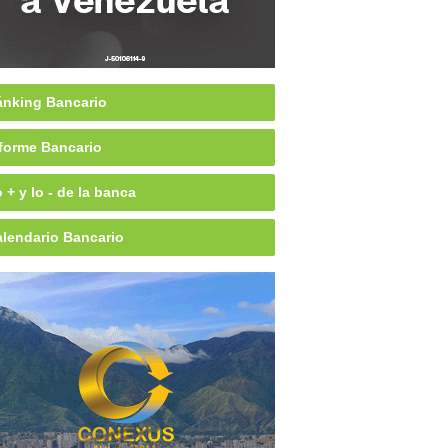
nking Bancario
forme Bancario
 + y lo - de la banca
lendario Bancario