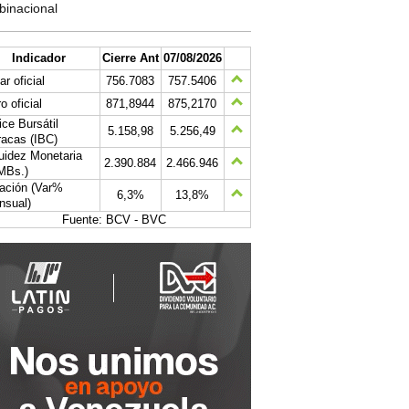
binacional
Indicador
Cierre Ant
07/08/2026
ar oficial
756.7083
757.5406
o oficial
871,8944
875,2170
ice Bursátil
5.158,98
5.256,49
acas (IBC)
uidez Monetaria
2.390.884
2.466.946
MBs.)
lación (Var%
6,3%
13,8%
nsual)
Fuente: BCV - BVC