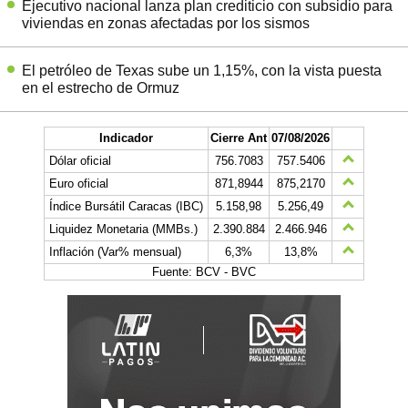
Ejecutivo nacional lanza plan crediticio con subsidio para
viviendas en zonas afectadas por los sismos
El petróleo de Texas sube un 1,15%, con la vista puesta
en el estrecho de Ormuz
Indicador
Cierre Ant
07/08/2026
Dólar oficial
756.7083
757.5406
Euro oficial
871,8944
875,2170
Índice Bursátil Caracas (IBC)
5.158,98
5.256,49
Liquidez Monetaria (MMBs.)
2.390.884
2.466.946
Inflación (Var% mensual)
6,3%
13,8%
Fuente: BCV - BVC