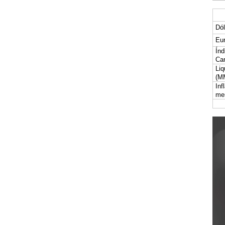
Dól
Eur
Índ
Car
Liq
(M
Inf
me