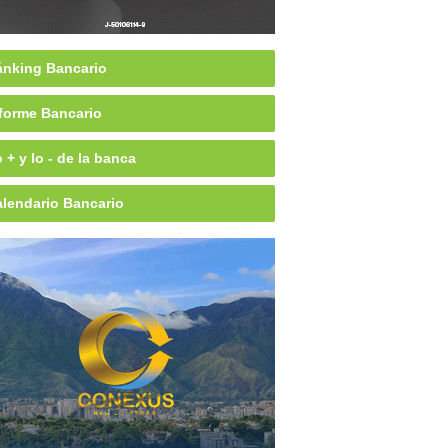
nking Bancario
forme Bancario
 + y lo - de la banca
lendario Bancario