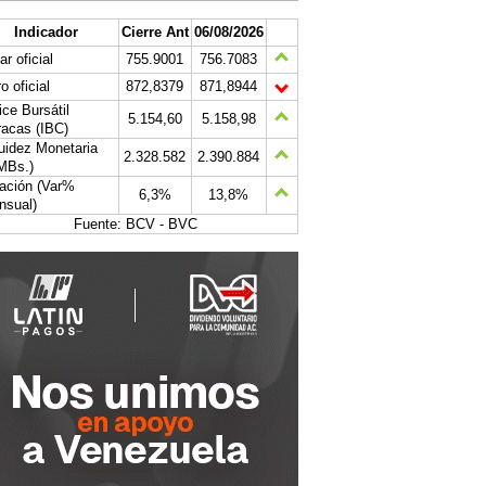
Indicador
Cierre Ant
06/08/2026
ar oficial
755.9001
756.7083
o oficial
872,8379
871,8944
ice Bursátil
5.154,60
5.158,98
acas (IBC)
uidez Monetaria
2.328.582
2.390.884
MBs.)
lación (Var%
6,3%
13,8%
nsual)
Fuente: BCV - BVC