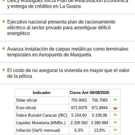
Delcy Rodríguez inicia Plan de Reactivación Económica
y entrega de créditos en La Guaira
Ejecutivo nacional presenta plan de racionamiento
eléctrico al sector privado para amortiguar déficit
energético
Avanza instalación de carpas metálicas como terminales
temporales en Aeropuerto de Maiquetía
El costo de no asegurar la vivienda es mayor que el valor
de la póliza
Indicador
Cierre Ant
06/08/2026
Dólar oficial
755.9001
756.7083
Euro oficial
872,8379
871,8944
Índice Bursátil Caracas (IBC)
5.154,60
5.158,98
Liquidez Monetaria (MMBs.)
2.328.582
2.390.884
Inflación (Var% mensual)
6,3%
13,8%