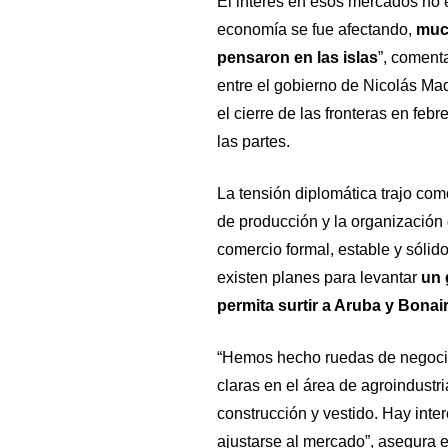
El interés en esos mercados no 
economía se fue afectando,
muc
pensaron en las islas
”, coment
entre el gobierno de Nicolás Ma
el cierre de las fronteras en feb
las partes.
La tensión diplomática trajo co
de producción y la organización 
comercio formal, estable y sólid
existen planes para levantar
un 
permita surtir a Aruba y Bonai
“Hemos hecho ruedas de negocio
claras en el área de agroindustri
construcción y vestido. Hay inter
ajustarse al mercado”, asegura el