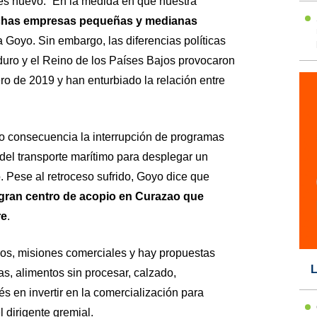
es nuevo. “En la medida en que nuestra
has empresas pequeñas y medianas
a Goyo. Sin embargo, las diferencias políticas
duro y el Reino de los Países Bajos provocaron
rero de 2019 y han enturbiado la relación entre
mo consecuencia la interrupción de programas
del transporte marítimo para desplegar un
o. Pese al retroceso sufrido, Goyo dice que
gran centro de acopio en Curazao que
re
.
s, misiones comerciales y hay propuestas
L
as, alimentos sin procesar, calzado,
és en invertir en la comercialización para
 dirigente gremial.