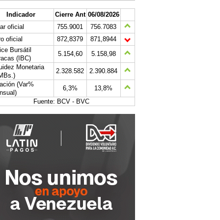
Indicador
Cierre Ant
06/08/2026
ar oficial
755.9001
756.7083
o oficial
872,8379
871,8944
ice Bursátil
5.154,60
5.158,98
acas (IBC)
uidez Monetaria
2.328.582
2.390.884
MBs.)
lación (Var%
6,3%
13,8%
nsual)
Fuente: BCV - BVC