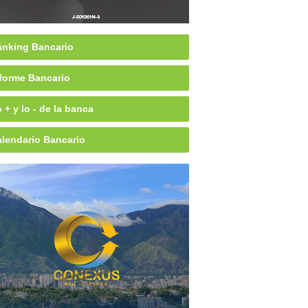
nking Bancario
forme Bancario
 + y lo - de la banca
lendario Bancario