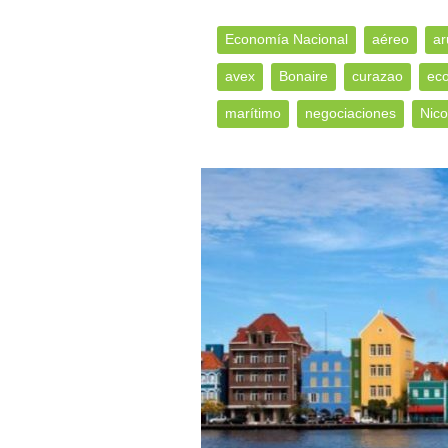
Economía Nacional
aéreo
ar
avex
Bonaire
curazao
eco
marítimo
negociaciones
Nico