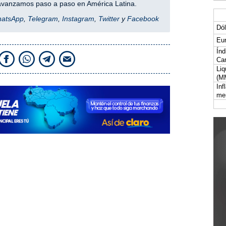
y avanzamos paso a paso en América Latina.
hatsApp
,
Telegram
,
Instagram
,
Twitter
y
Facebook
Dól
Eur
Índ
Car
Liq
(M
Inf
me