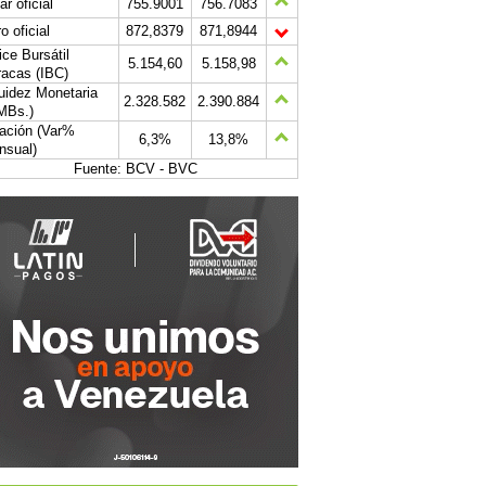
ar oficial
755.9001
756.7083
o oficial
872,8379
871,8944
ice Bursátil
5.154,60
5.158,98
acas (IBC)
uidez Monetaria
2.328.582
2.390.884
MBs.)
lación (Var%
6,3%
13,8%
nsual)
Fuente: BCV - BVC