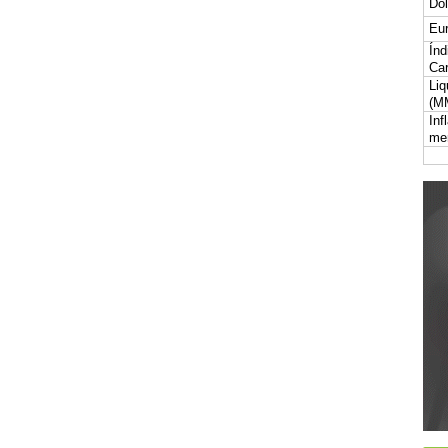
Dól
Eur
Índ
Car
Liq
(M
Inf
me