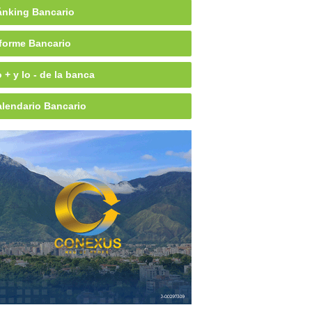
nking Bancario
forme Bancario
 + y lo - de la banca
lendario Bancario