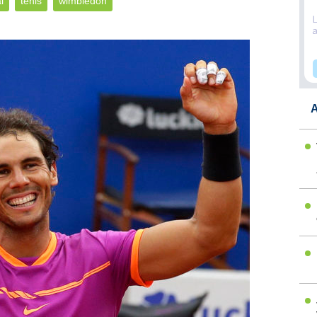
l
tenis
wimbledon
A