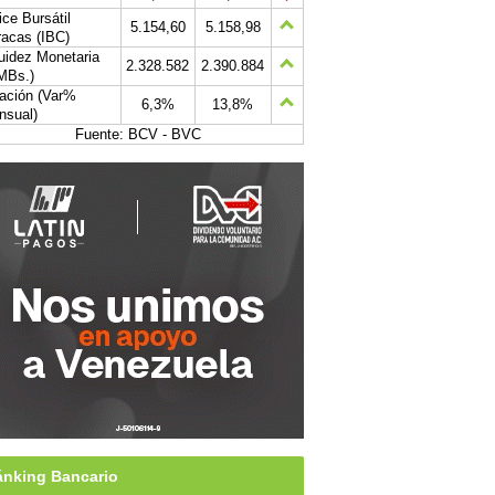
ice Bursátil
5.154,60
5.158,98
acas (IBC)
uidez Monetaria
2.328.582
2.390.884
MBs.)
lación (Var%
6,3%
13,8%
nsual)
Fuente: BCV - BVC
nking Bancario