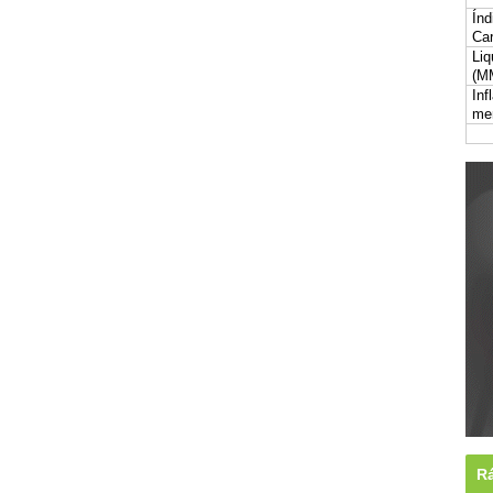
Índ
Car
Liq
(M
Inf
me
Rá