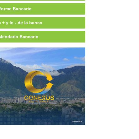
forme Bancario
 + y lo - de la banca
lendario Bancario