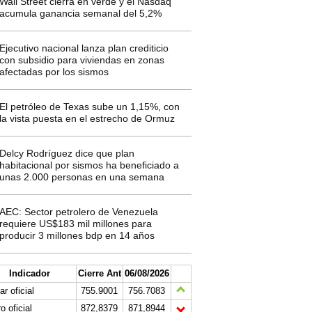
Wall Street cierra en verde y el Nasdaq
acumula ganancia semanal del 5,2%
Ejecutivo nacional lanza plan crediticio
con subsidio para viviendas en zonas
afectadas por los sismos
El petróleo de Texas sube un 1,15%, con
la vista puesta en el estrecho de Ormuz
Delcy Rodríguez dice que plan
habitacional por sismos ha beneficiado a
unas 2.000 personas en una semana
AEC: Sector petrolero de Venezuela
requiere US$183 mil millones para
producir 3 millones bdp en 14 años
Indicador
Cierre Ant
06/08/2026
ar oficial
755.9001
756.7083
o oficial
872,8379
871,8944