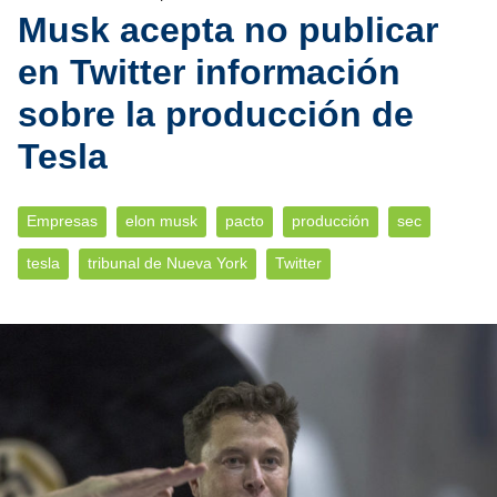
Musk acepta no publicar
en Twitter información
sobre la producción de
Tesla
Empresas
elon musk
pacto
producción
sec
tesla
tribunal de Nueva York
Twitter