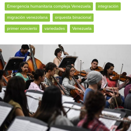
Emergencia humanitaria compleja Venezuela
integración
migración venezolana
orquesta binacional
primer concierto
variedades
Venezuela