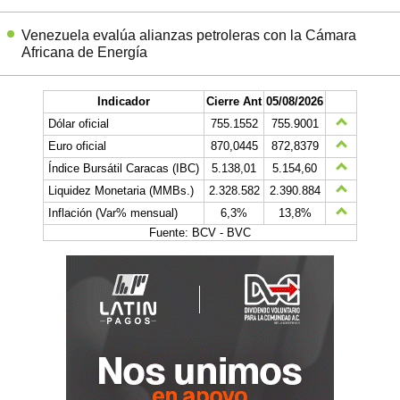
Venezuela evalúa alianzas petroleras con la Cámara
Africana de Energía
Indicador
Cierre Ant
05/08/2026
Dólar oficial
755.1552
755.9001
Euro oficial
870,0445
872,8379
Índice Bursátil Caracas (IBC)
5.138,01
5.154,60
Liquidez Monetaria (MMBs.)
2.328.582
2.390.884
Inflación (Var% mensual)
6,3%
13,8%
Fuente: BCV - BVC