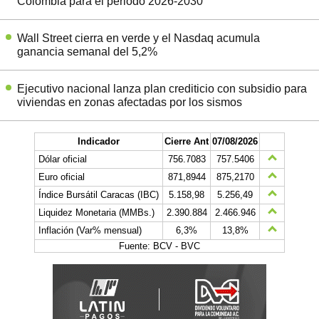
Colombia para el periodo 2026-2030
Wall Street cierra en verde y el Nasdaq acumula
ganancia semanal del 5,2%
Ejecutivo nacional lanza plan crediticio con subsidio para
viviendas en zonas afectadas por los sismos
Indicador
Cierre Ant
07/08/2026
Dólar oficial
756.7083
757.5406
Euro oficial
871,8944
875,2170
Índice Bursátil Caracas (IBC)
5.158,98
5.256,49
Liquidez Monetaria (MMBs.)
2.390.884
2.466.946
Inflación (Var% mensual)
6,3%
13,8%
Fuente: BCV - BVC