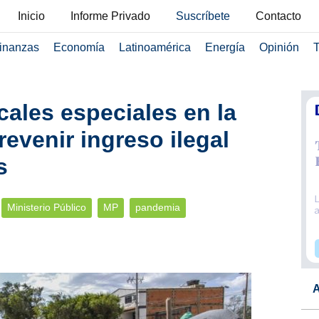
Inicio
Informe Privado
Suscríbete
Contacto
inanzas
Economía
Latinoamérica
Energía
Opinión
T
cales especiales en la
revenir ingreso ilegal
s
Ministerio Público
MP
pandemia
A