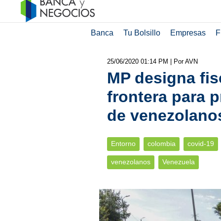
Banca
Tu Bolsillo
Empresas
F
25/06/2020 01:14 PM
| Por AVN
MP designa fis
frontera para p
de venezolano
Entorno
colombia
covid-19
venezolanos
Venezuela