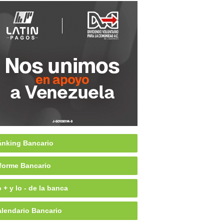
nking Bancario
forme Bancario
 + y lo - de la banca
lendario Bancario