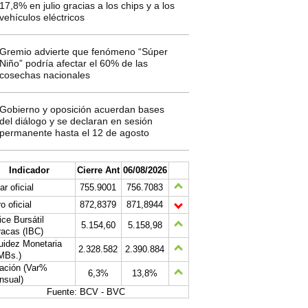
17,8% en julio gracias a los chips y a los
vehículos eléctricos
Gremio advierte que fenómeno “Súper
Niño” podría afectar el 60% de las
cosechas nacionales
Gobierno y oposición acuerdan bases
del diálogo y se declaran en sesión
permanente hasta el 12 de agosto
Indicador
Cierre Ant
06/08/2026
ar oficial
755.9001
756.7083
o oficial
872,8379
871,8944
ice Bursátil
5.154,60
5.158,98
acas (IBC)
uidez Monetaria
2.328.582
2.390.884
MBs.)
lación (Var%
6,3%
13,8%
nsual)
Fuente: BCV - BVC