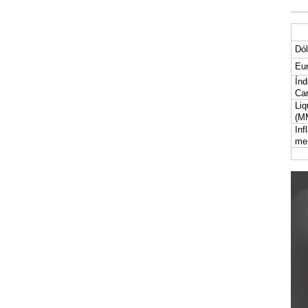
Dól
Eur
Índ
Car
Liq
(M
Inf
me