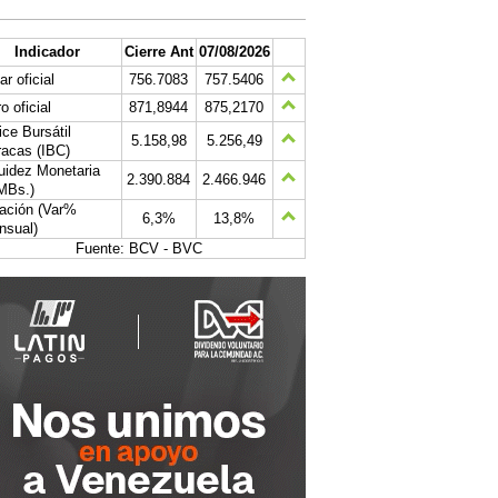
Indicador
Cierre Ant
07/08/2026
ar oficial
756.7083
757.5406
o oficial
871,8944
875,2170
ice Bursátil
5.158,98
5.256,49
acas (IBC)
uidez Monetaria
2.390.884
2.466.946
MBs.)
lación (Var%
6,3%
13,8%
nsual)
Fuente: BCV - BVC