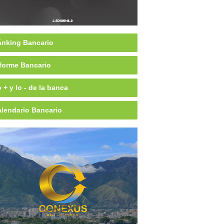
nking Bancario
forme Bancario
 + y lo - de la banca
lendario Bancario