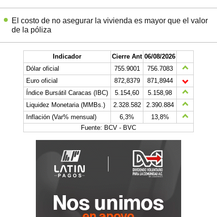
El costo de no asegurar la vivienda es mayor que el valor
de la póliza
Indicador
Cierre Ant
06/08/2026
Dólar oficial
755.9001
756.7083
Euro oficial
872,8379
871,8944
Índice Bursátil Caracas (IBC)
5.154,60
5.158,98
Liquidez Monetaria (MMBs.)
2.328.582
2.390.884
Inflación (Var% mensual)
6,3%
13,8%
Fuente: BCV - BVC