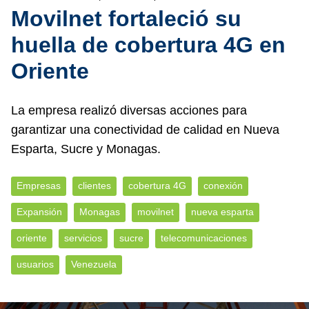
Movilnet fortaleció su
huella de cobertura 4G en
Oriente
La empresa realizó diversas acciones para
garantizar una conectividad de calidad en Nueva
Esparta, Sucre y Monagas.
Empresas
clientes
cobertura 4G
conexión
Expansión
Monagas
movilnet
nueva esparta
oriente
servicios
sucre
telecomunicaciones
usuarios
Venezuela