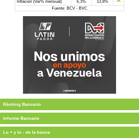
Inflación (Var% mensual)
6,3%
13,8%
Fuente: BCV - BVC
Ránking Bancario
Informe Bancario
Lo + y lo - de la banca